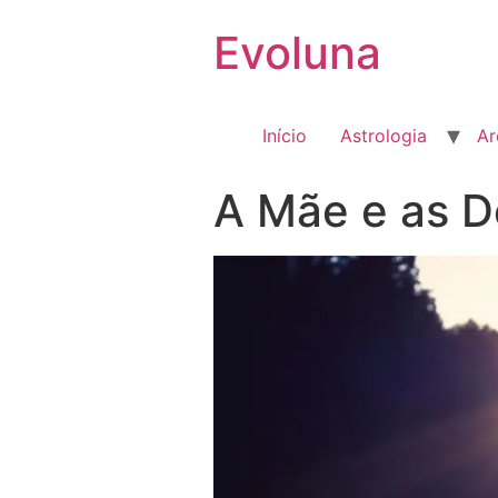
Evoluna
Início
Astrologia
Ar
A Mãe e as D