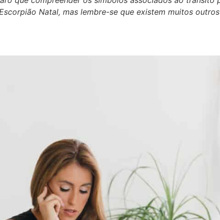
claro que compreender os símbolos associados ao trânsito
Escorpião Natal, mas lembre-se que existem muitos outros