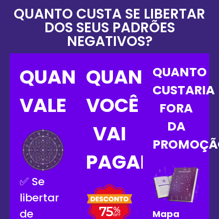
QUANTO CUSTA SE LIBERTAR
DOS SEUS PADRÕES
NEGATIVOS?
QUANTO
QUANTO
QUANTO
CUSTARIA
VALE
VOCÊ
FORA
DA
VAI
PROMOÇÃ
PAGAR
✅ Se
libertar
de
Mapa