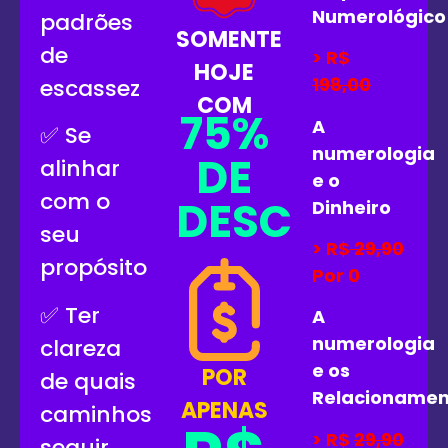
Numerológico
padrões
SOMENTE
de
> R$
HOJE
198,00
escassez
COM
75%
A
✅ Se
numerologia
DE
alinhar
e o
com o
DESCONTO
Dinheiro
seu
> R$
29,90
propósito
Por 0
✅ Ter
A
numerologia
clareza
e os
POR
de quais
Relacionamen
APENAS
caminhos
> R$
29,90
seguir.