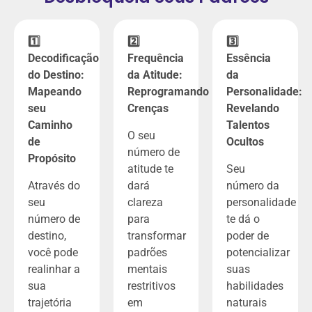
1️⃣
2️⃣
3️⃣
Decodificação
Frequência
Essência
do Destino:
da Atitude:
da
Mapeando
Reprogramando
Personalidade:
seu
Crenças
Revelando
Caminho
Talentos
O seu
de
Ocultos
número de
Propósito
atitude te
Seu
Através do
dará
número da
seu
clareza
personalidade
número de
para
te dá o
destino,
transformar
poder de
você pode
padrões
potencializar
realinhar a
mentais
suas
sua
restritivos
habilidades
trajetória
em
naturais