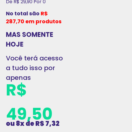
De R$ 29,90 Por 0
No total são
R$
287,70 em produtos
MAS SOMENTE
HOJE
Você terá acesso
a tudo isso por
apenas
R$
49,50
ou 8x de R$ 7,32