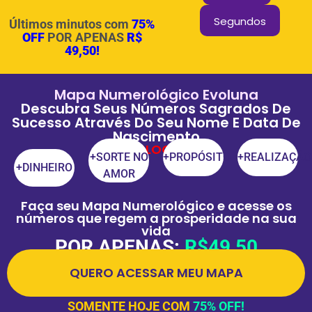
Segundos
Últimos minutos com
75%
OFF
POR APENAS
R$
49,50!
Mapa Numerológico Evoluna
Descubra Seus Números Sagrados De
Sucesso Através Do Seu Nome E Data De
Nascimento
DESBLOQUEIE
+SORTE NO
+PROPÓSITO
+REALIZAÇÃO
+DINHEIRO
AMOR
Faça seu Mapa Numerológico e acesse os
números que regem a prosperidade na sua
vida
POR APENAS:
R$49,50
QUERO ACESSAR MEU MAPA
SOMENTE HOJE COM
75% OFF!