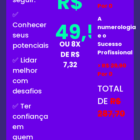
R$
Por 0
✅
A
49,50
Conhecer
numerologia
seus
e o
OU 8X
Sucesso
potenciais
Profissional
DE R$
✅ Lidar
7,32
> R$
29,90
melhor
Por 0
com
TOTAL
desafios
DE
R$
✅ Ter
287,70
confiança
em
quem