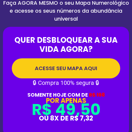
Faça AGORA MESMO o seu Mapa Numerológico
e acesse os seus números da abundância
universal
QUER DESBLOQUEAR A SUA
VIDA AGORA?
ACESSE SEU MAPA AQUI
🔒 Compra 100% segura 🔒
SOMENTE HOJE COM DE
R$ 198
POR APENAS
R$ 49,50
OU 8X DE R$ 7,32