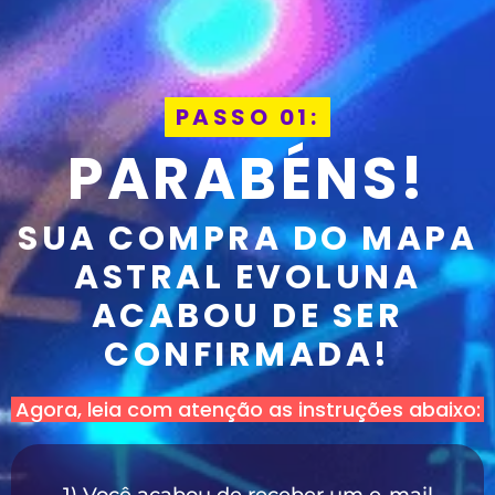
PASSO 01:
PARABÉNS!
SUA COMPRA DO MAPA
ASTRAL EVOLUNA
ACABOU DE SER
CONFIRMADA!
Agora, leia com atenção as instruções abaixo:
1) Você acabou de receber um e-mail