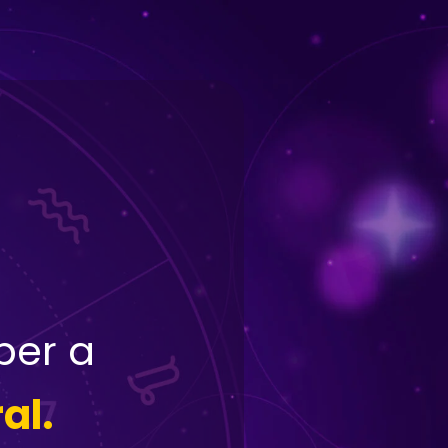
ber a
al.