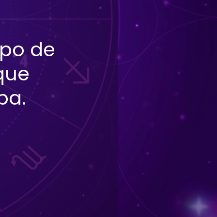
upo de
que
pa.