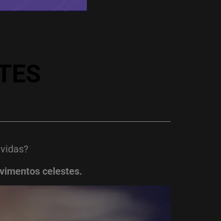
TES
 vidas?
vimentos celestes.