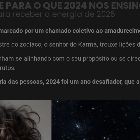
 PARA O QUE 2024 NOS ENSI
ara receber a energia de 2025
oi marcado por um chamado coletivo ao amadurecim
e do zodíaco, o senhor do Karma, trouxe lições de
nham se alinhando com o seu propósito ou se dire
rutos.
ia das pessoas, 2024 foi um ano desafiador, que a