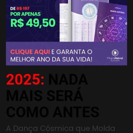
2025:
NADA
MAIS SERÁ
COMO ANTES
A Dança Cósmica que Molda